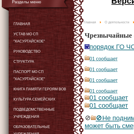
Верс
Разделы меню
Главная
О деятельности
ГЛАВНАЯ
Чрезвычайные 
УСТАВ МО СП
"ХАСУРТАЙСКОЕ"
порядок ГО ЧС
РУКОВОДСТВО
01 сообщает
СТРУКТУРА
01 сообщает
ПАСПОРТ МО СП
"ХАСУРТАЙСКОЕ"
01 сообщает
КНИГА ПАМЯТИ ГЕРОЯМ ВОВ
01 сообщает
01 сообщает
КУЛЬТУРА СЕМЕЙСКИХ
01 сообщает
ПОДВЕДОМСТВЕННЫЕ
🚫Не подни
УЧРЕЖДЕНИЯ
🚫
может быть сме
ОБРАЗОВАТЕЛЬНЫЕ