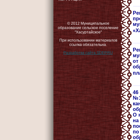
Ре
пр
© 2012 Муниципальное
м
образование сельское поселение
«Х
"Хасуртайское"
При использовании материалов
ссылка обязательна.
Ре
Разработка сайта SDEP.RU
му
от
об
пл
46
№1
ка
об
О 
на
по
по
об