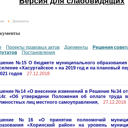
Версия для слабовидящих
ная
Документы
кументы
е
Проекты правовых актов
Документы
Решения совет
путатов
Постановления
шение №15 О бюджете муниципального образования
селение «Хасуртайское » на 2019 год и на плановый пе
2021 годов
27.12.2018
шение №14 «О внесении изменений в Решение №34 от
14г. «Об утверждени Положения об оплате труда 
лжностных лиц местного самоуправления,
27.12.2018
шение №16 «О принятии полномочий муницип
разования «Хоринский район» на уровень муници