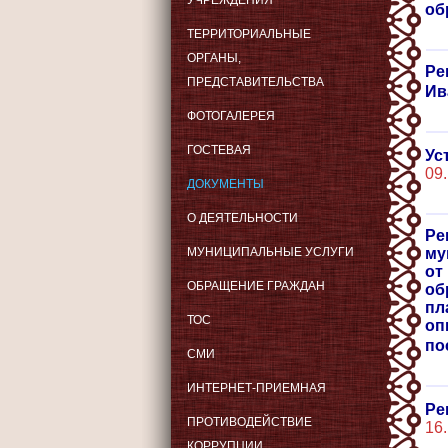
УЧРЕЖДЕНИЯ
об
ТЕРРИТОРИАЛЬНЫЕ
ОРГАНЫ,
Ре
ПРЕДСТАВИТЕЛЬСТВА
Ив
ФОТОГАЛЕРЕЯ
ГОСТЕВАЯ
Ус
09
ДОКУМЕНТЫ
О ДЕЯТЕЛЬНОСТИ
Ре
МУНИЦИПАЛЬНЫЕ УСЛУГИ
му
от
ОБРАЩЕНИЕ ГРАЖДАН
об
пл
ТОС
оп
по
СМИ
ИНТЕРНЕТ-ПРИЕМНАЯ
Ре
ПРОТИВОДЕЙСТВИЕ
16
КОРРУПЦИИ