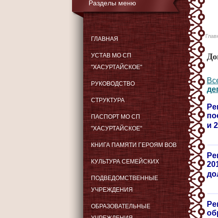
Разделы меню
Глав
ГЛАВНАЯ
До
УСТАВ МО СП
"ХАСУРТАЙСКОЕ"
Вс
РУКОВОДСТВО
де
СТРУКТУРА
Ре
по
ПАСПОРТ МО СП
и 
"ХАСУРТАЙСКОЕ"
КНИГА ПАМЯТИ ГЕРОЯМ ВОВ
Ре
КУЛЬТУРА СЕМЕЙСКИХ
20
до
ПОДВЕДОМСТВЕННЫЕ
УЧРЕЖДЕНИЯ
Ре
ОБРАЗОВАТЕЛЬНЫЕ
об