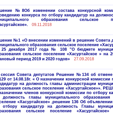
шение №8Об изменении состава конкурсной ком
оведению конкурса по отбору кандидатур на должно
униципального образования сельское по
асуртайское».
09.11.2018
шение №1 «О внесении изменений в решение Совета 
ниципального образования сельское поселение «Хасу
 25 декабря 2017 года № 108 "О бюджете муници
разования сельское поселение «Хасуртайское » на 2
ановый период 2019 и 2020 годов»
27.09.2018
 сессия Совета депутатов Решение №134 об отмен
29 от 14.08.18г. « О назначении конкурсной комиссии 
ндидатур на должность главы администрации муниц
разования сельское поселение «Хасуртайское»». РЕ
назначении членов конкурсной комиссии по отбору к
 должность главы муниципального образования 
селение «Хасуртайское» ,решение 136 Об объявлении
 отбору кандидатур на должность Главы муници
разования сельское поселение «Хасуртайское» 