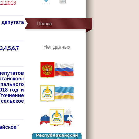
12.2018
депутата
Погода
Нет данных
4,5,6,7
депутатов
ртайское»
пального
018 год и
точнение
сельское
йское"