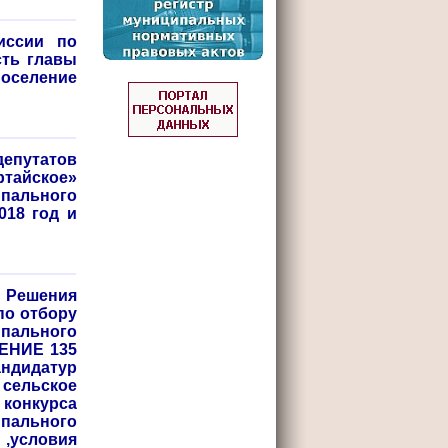
иссии по
сть главы
селение
депутатов
ртайское»
пального
018 год и
е Решения
по отбору
ипального
ШЕНИЕ 135
андидатур
сельское
 конкурса
пального
,условия