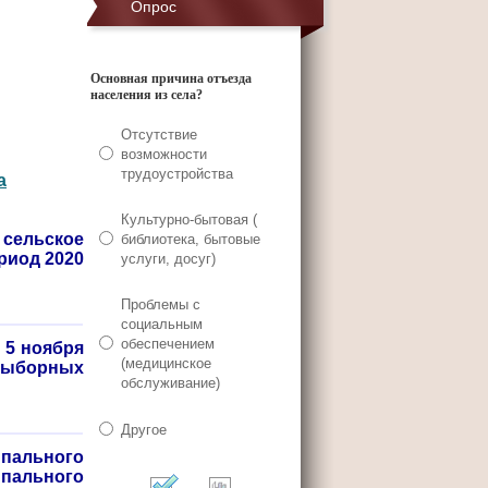
Опрос
Основная причина отъезда
населения из села?
Отсутствие
возможности
трудоустройства
а
Культурно-бытовая (
 сельское
библиотека, бытовые
риод 2020
услуги, досуг)
Проблемы с
социальным
обеспечением
 5 ноября
(медицинское
выборных
обслуживание)
Другое
ального
пального