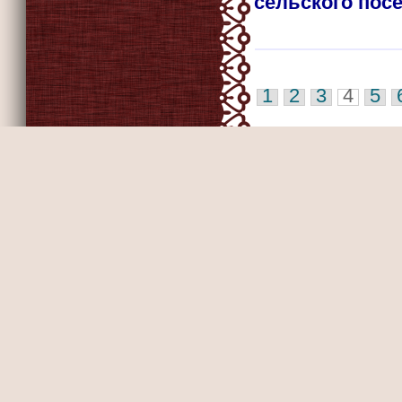
сельского пос
1
2
3
4
5