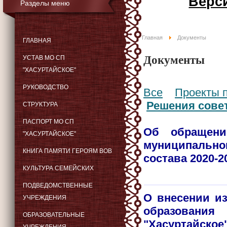
Верс
Разделы меню
Главная
Документы
ГЛАВНАЯ
Документы
УСТАВ МО СП
"ХАСУРТАЙСКОЕ"
РУКОВОДСТВО
Все
Проекты 
Решения сове
СТРУКТУРА
ПАСПОРТ МО СП
Об обращени
"ХАСУРТАЙСКОЕ"
муниципальног
КНИГА ПАМЯТИ ГЕРОЯМ ВОВ
состава 2020-2
КУЛЬТУРА СЕМЕЙСКИХ
ПОДВЕДОМСТВЕННЫЕ
О внесении и
УЧРЕЖДЕНИЯ
образован
ОБРАЗОВАТЕЛЬНЫЕ
"Хасуртайско