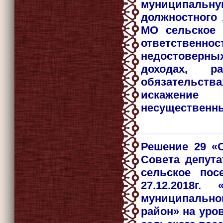
муниципальну
должностного
МО сельское 
ответстве
недостоверн
доходах, 
обязательства
искажение
несущественн
Решение 29 «
Совета депут
сельское пос
27.12.2018г
муниципальн
район» на уро